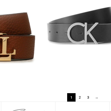
1
2
3
→