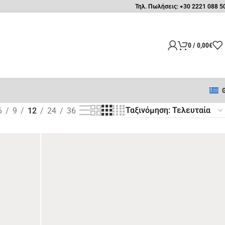
Τηλ. Πωλήσεις: +30 2221 088 5
0
/
0,00
€
6
9
12
24
36