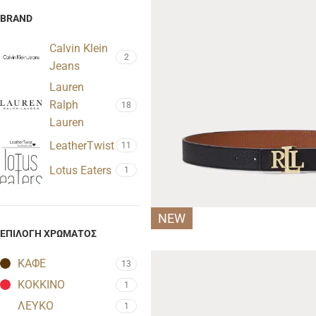
BRAND
Calvin Klein
2
Jeans
Lauren
Ralph
18
Lauren
LeatherTwist
11
Lotus Eaters
1
NEW
ΕΠΙΛΟΓΉ ΧΡΏΜΑΤΟΣ
ΚΑΦΕ
13
ΚΟΚΚΙΝΟ
1
ΛΕΥΚΟ
1