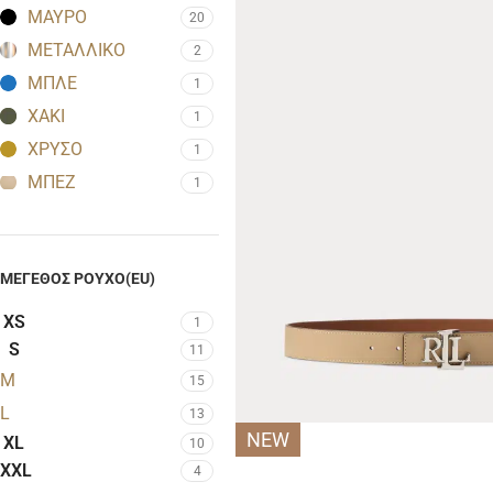
ΜΑΥΡΟ
20
ΜΕΤΑΛΛΙΚΟ
2
ΜΠΛΕ
1
ΧΑΚΙ
1
ΧΡΥΣΟ
1
ΜΠΕΖ
1
ΜΈΓΕΘΟΣ ΡΟΎΧΟ(EU)
XS
1
S
11
M
15
L
13
NEW
XL
10
XXL
4