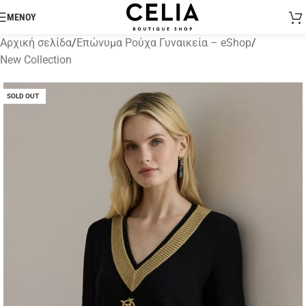
ΜΕΝΟΥ
Αρχική σελίδα
/
Επώνυμα Ρούχα Γυναικεία – eShop
/
New Collection
SOLD OUT