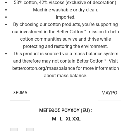
58% cotton, 42% viscose (exclusive of decoration).
Machine washable or dry clean.
Imported.
By choosing our cotton products, you’re supporting
our investment in the Better Cotton™ mission to help
cotton communities survive and thrive while
protecting and restoring the environment.
This product is sourced via a mass balance system
and therefore may not contain Better Cotton™. Visit
bettercotton.org/massbalance for more information
about mass balance.
ΧΡΏΜΑ
ΜΑΥΡΟ
ΜΈΓΕΘΟΣ ΡΟΎΧΟΥ (EU)
M
L
XL
XXL