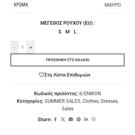
ΧΡΏΜΑ
ΜΑΥΡΟ
ΜΈΓΕΘΟΣ ΡΟΎΧΟΥ (EU)
S
M
L
-
+
ΠΡΟΣΘΉΚΗ ΣΤΟ ΚΑΛΆΘΙ
Στη Λίστα Επιθυμιών
Κωδικός προϊόντος:
6/ENIKON
Κατηγορίες:
SUMMER SALES
,
Clothes
,
Dresses
,
Sales
Share: