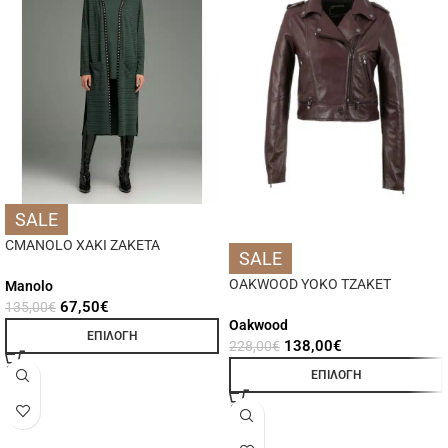
SALE
CMANOLO ΧΑΚΙ ΖΑΚΕΤΑ
SALE
OAKWOOD YOKO ΤΖΑΚΕΤ
Manolo
67,50
€
135,00
€
Oakwood
ΕΠΙΛΟΓΉ
138,00
€
228,00
€
ΕΠΙΛΟΓΉ