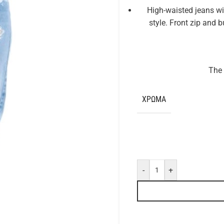
High-waisted jeans wit
style. Front zip and b
The 
ΧΡΏΜΑ
-
+