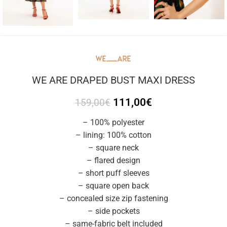
WE ARE DRAPED BUST MAXI DRESS
111,00
€
159,00
€
– 100% polyester
– lining: 100% cotton
– square neck
– flared design
– short puff sleeves
– square open back
– concealed size zip fastening
– side pockets
– same-fabric belt included